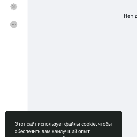
Нет 
Найти Федерации
Мои федерации
Найти Страницы
Избранные стра
Популярные посты
Откройте для себ
Финансы
Предложения
Вакансии
Курсы
Этот сайт использует файлы cookie, чтобы
обеспечить вам наилучший опыт
Форумы
Кино