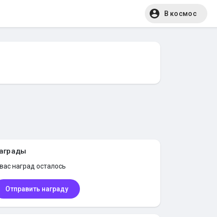
В космос
аграды
 вас
наград осталось
Отправить награду