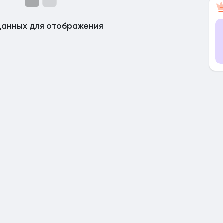
данных для отображения
ницы
я посты