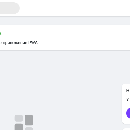
A
те приложение PWA
я
Н
У