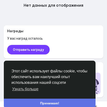
Нет данных для отображения
Найти Маркет
Найти Федерации
Награды
У вас
наград осталось
Мои федерации
Отправить награду
Найти Страницы
Пользователи PRO
Этот сайт использует файлы cookie, чтобы
обеспечить вам наилучший опыт
Обновить до PRO
использования нашей соцсети
Избранные страницы
Обновить
Узнать больше
Принимаю!
Популярные посты
В космос