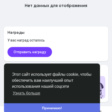
Нет данных для отображения
Найти Маркет
Найти Федерации
Награды
У вас
наград осталось
Мои федерации
Отправить награду
Найти Страницы
Пользователи PRO
Этот сайт использует файлы cookie, чтобы
обеспечить вам наилучший опыт
Обновить до PRO
использования нашей соцсети
Избранные страницы
Обновить
Узнать больше
Принимаю!
Популярные посты
В космос