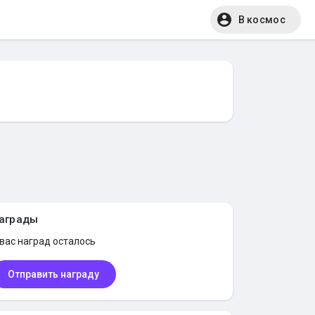
В космос
аграды
 вас
наград осталось
Отправить награду