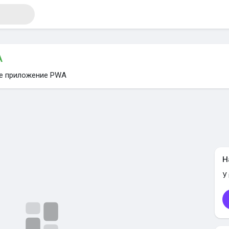
A
те приложение PWA
я
Н
У