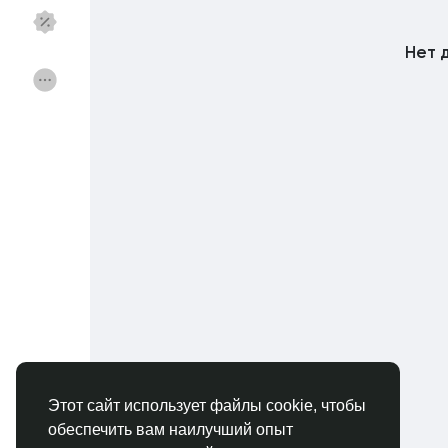
Нет 
Найти Федерации
Мои федерации
Найти Страницы
Избранные стра
Популярные посты
Откройте для себ
Финансы
Предложения
Вакансии
Курсы
Этот сайт использует файлы cookie, чтобы
обеспечить вам наилучший опыт
Форумы
Кино