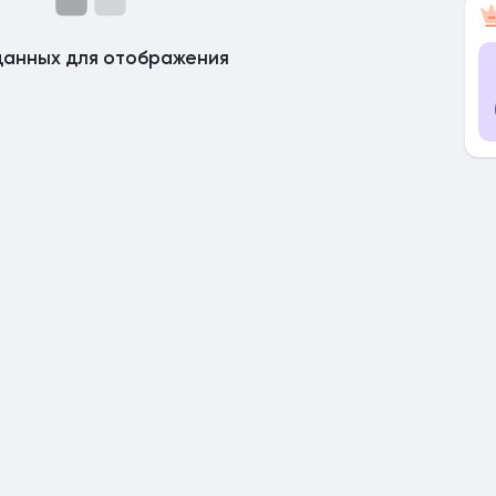
данных для отображения
ницы
я посты