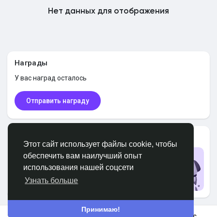
Нет данных для отображения
Найти Маркет
Найти Федерации
Награды
У вас
наград осталось
Мои федерации
Отправить награду
Найти Страницы
Пользователи PRO
Этот сайт использует файлы cookie, чтобы
обеспечить вам наилучший опыт
Обновить до PRO
использования нашей соцсети
Избранные страницы
Обновить
Узнать больше
Принимаю!
Популярные посты
В космос