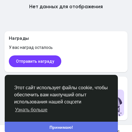
Нет данных для отображения
Найти Маркет
Найти Федерации
Награды
У вас
наград осталось
Мои федерации
Отправить награду
Найти Страницы
Пользователи PRO
Этот сайт использует файлы cookie, чтобы
обеспечить вам наилучший опыт
Обновить до PRO
использования нашей соцсети
Избранные страницы
Обновить
Узнать больше
Принимаю!
Популярные посты
В космос