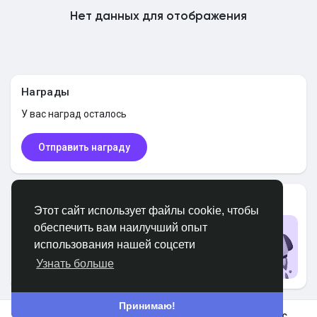
Нет данных для отображения
Найти Маркет
Найти Федерации
Награды
У вас
наград осталось
Мои федерации
Отправить награду
Найти Страницы
Пользователи PRO
Этот сайт использует файлы cookie, чтобы
обеспечить вам наилучший опыт
Обновить до PRO
использования нашей соцсети
Избранные страницы
Обновить
Узнать больше
Принимаю!
Популярные посты
В космос