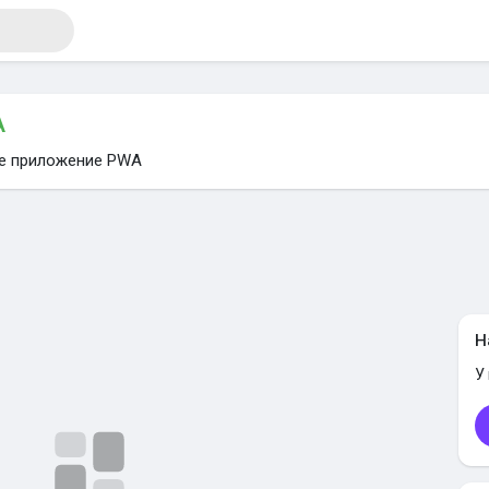
A
те приложение PWA
я
Н
У