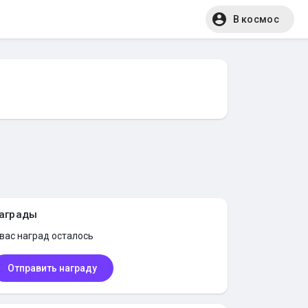
В космос
аграды
 вас
наград осталось
Отправить награду