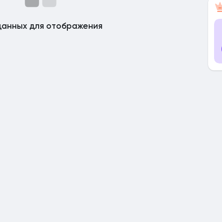
данных для отображения
ницы
я посты