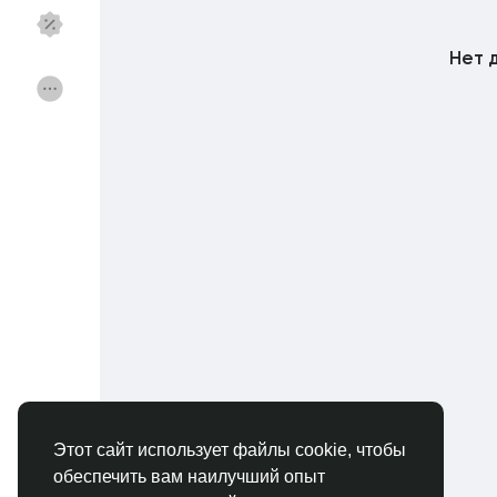
Нет 
Найти Федерации
Мои федерации
Найти Страницы
Избранные стра
Популярные посты
Откройте для себ
Финансы
Предложения
Вакансии
Курсы
Этот сайт использует файлы cookie, чтобы
обеспечить вам наилучший опыт
Форумы
Кино