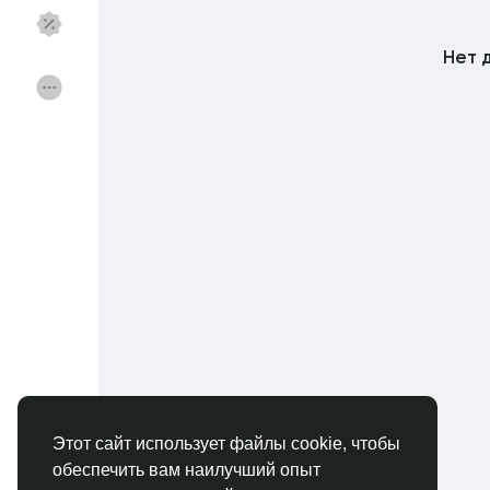
Нет 
Найти Федерации
Мои федерации
Найти Страницы
Избранные стра
Популярные посты
Откройте для себ
Финансы
Предложения
Вакансии
Курсы
Этот сайт использует файлы cookie, чтобы
обеспечить вам наилучший опыт
Форумы
Кино