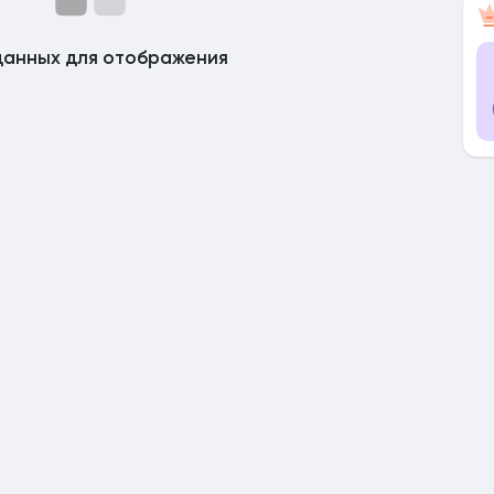
данных для отображения
ницы
я посты