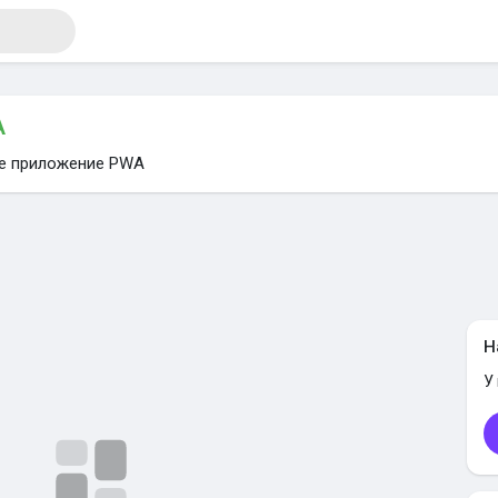
A
те приложение PWA
я
Н
У