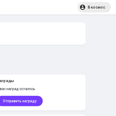
В космос
аграды
 вас
наград осталось
Отправить награду